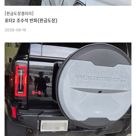
[판금도장갤러리]
포터2 조수석 반파(판금도장)
2026-06-19