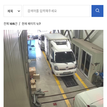
전체
105
건
/ 현재 페이지
1/7