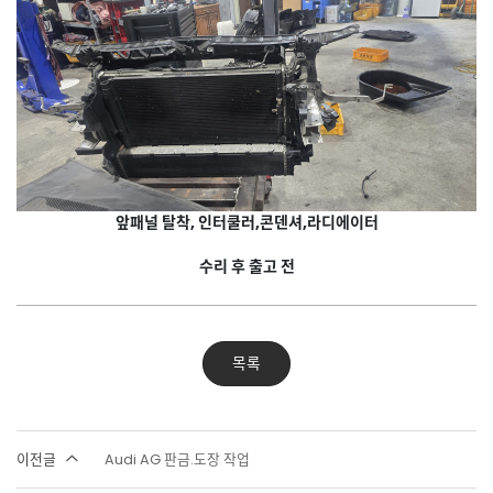
앞패널 탈착, 인터쿨러,콘덴셔,라디에이터
수리 후 출고 전
목록
이전글
Audi AG 판금.도장 작업